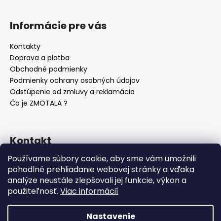
Informácie pre vás
Kontakty
Doprava a platba
Obchodné podmienky
Podmienky ochrany osobných údajov
Odstúpenie od zmluvy a reklamácia
Čo je ZMOTALA ?
Kontakt
Používame súbory cookie, aby sme vám umožnili
info
@
zmotala.sk
pohodlné prehliadanie webovej stránky a vďaka
ZMOTALA
analýze neustále zlepšovali jej funkcie, výkon a
zmotala_official
použiteľnosť.
Viac informácií
@zmotala_official
Nastavenie