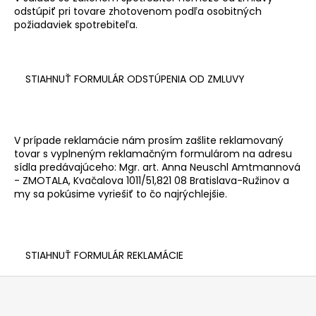
odstúpiť pri tovare zhotovenom podľa osobitných
požiadaviek spotrebiteľa.
STIAHNUŤ FORMULÁR ODSTÚPENIA OD ZMLUVY
V prípade reklamácie
nám prosím
zašlite reklamovaný
tovar s vyplneným reklamačným formulárom na adresu
sídla predávajúceho:
Mgr. art. Anna Neuschl Amtmannová
- ZMOTALA,
Kvačalova 1011/51,
821 08 Bratislava-Ružinov
a
my sa pokúsime vyriešiť to čo najrýchlejšie.
STIAHNUŤ FORMULÁR REKLAMÁCIE
Z
á