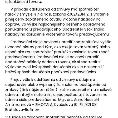
a funkčnosti tovaru.
á
V prípade odstúpenia od zmluvy má spotrebiteľ
j
nárok v zmysle § 7 a nasl. zákona č.102/2014 Z. z vrátenie
s
plnej ceny zaplateného tovaru vrátane nákladov na
dopravu vo výške najlacnejšieho bežného dopravného
ť
ponúkaného u predávajúceho. Spotrebiteľ však znáša
?
náklady na doručenie vráteného tovaru predávajúcemu.
Predávajúci nie je povinný uhradiť spotrebiteľovi vyššie
uvedené platby pred tým, ako mu je tovar vrátený alebo
aspoň ako mu spotrebiteľ preukáže zaslanie tovaru späť
predávajúcemu. Predávajúci nie je povinný uhradiť
HĽADAŤ
dodatočné náklady dodania tovaru, ak si spotrebiteľ
výslovne zvolil iný spôsob doručenia ako je najlacnejší
bežný spôsob doručenia ponúkaný predávajúcim.
Prejav vôle k odstúpeniu od zmluvy s údajmi o
objednávke alebo vyplnený formulár na odstúpenie od
zmluvy ( link nájdete nižšie ) zašle spotrebiteľ na mailovú
adresu: info@zmotala.sk , alebo poštou aj s tovarom na
adresu sídla predávajúceho:
Mgr. art. Anna Neuschl
Amtmannová - ZMOTALA,
Kvačalova 1011/51,
821 08
Bratislava-Ružinov
V súlade so zákonom spotrebiteľ nemôže od zmluvy