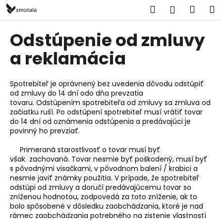
K
Prejsť
Hľadať
Náku
M
Prihlásen
na
o
obsah
Späť
Späť
košík
š
Odstúpenie od zmluvy
í
Č
a reklamácia
k
o
p
Spotrebiteľ je oprávnený bez uvedenia dôvodu odstúpiť
o
od zmluvy do 14 dní odo dňa prevzatia
tovaru. Odstúpením spotrebiteľa od zmluvy sa zmluva od
t
začiatku ruší. Po odstúpení spotrebiteľ musí vrátiť tovar
r
do 14 dní od oznámenia odstúpenia a predávajúci je
e
povinný ho prevziať.
b
Primeraná starostlivosť o tovar musí byť
u
však zachovaná. Tovar nesmie byť poškodený, musí byť
j
s pôvodnými visačkami, v pôvodnom balení / krabici a
nesmie javiť známky použitia. V prípade, že spotrebiteľ
e
odstúpi od zmluvy a doručí predávajúcemu tovar so
t
zníženou hodnotou, zodpovedá za toto zníženie, ak to
e
bolo spôsobené v dôsledku zaobchádzania, ktoré je nad
rámec zaobchádzania potrebného na zistenie vlastností
n