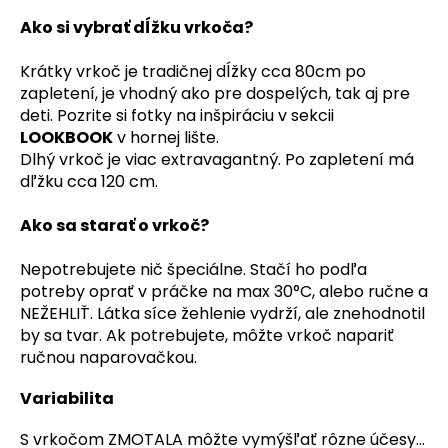
Ako si vybrať dĺžku vrkoča?
Krátky vrkoč je tradičnej dĺžky cca 80cm po
zapletení, je vhodný ako pre dospelých, tak aj pre
deti. Pozrite si fotky na inšpiráciu v sekcii
LOOKBOOK
v hornej lište.
Dlhý vrkoč je viac extravagantný. Po zapletení má
dľžku cca 120 cm.
Ako sa starať o vrkoč?
Nepotrebujete nič špeciálne. Stačí ho podľa
potreby oprať v práčke na max 30°C, alebo ručne a
NEŽEHLIŤ. Látka síce žehlenie vydrží, ale znehodnotil
by sa tvar. Ak potrebujete, môžte vrkoč napariť
ručnou naparovačkou.
Variabilita
S vrkočom ZMOTALA môžte vymýšľať rôzne účesy...