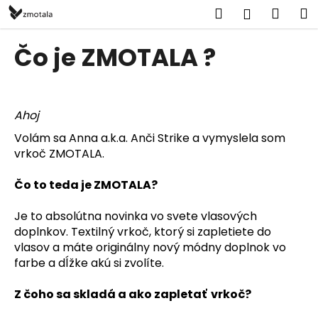
K
Prejsť
Hľadať
Náku
M
Prihlásen
na
o
obsah
Späť
Späť
košík
š
Čo je ZMOTALA ?
í
Č
k
o
p
Ahoj
o
Volám sa Anna a.k.a. Anči Strike a vymyslela som
t
vrkoč ZMOTALA.
r
Čo to teda je ZMOTALA?
e
b
Je to absolútna novinka vo svete vlasových
u
doplnkov. Textilný vrkoč, ktorý si zapletiete do
j
vlasov a máte originálny nový módny doplnok vo
e
farbe a dĺžke akú si zvolíte.
t
Z čoho sa skladá a ako zapletať vrkoč?
e
n