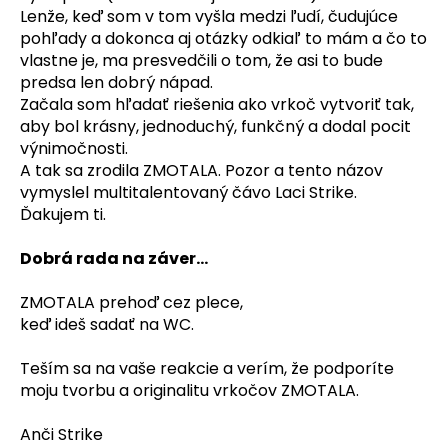
Lenže, keď som v tom vyšla medzi ľudí, čudujúce
pohľady a dokonca aj otázky odkiaľ to mám a čo to
vlastne je, ma presvedčili o tom, že asi to bude
predsa len dobrý nápad.
Začala som hľadať riešenia ako vrkoč vytvoriť tak,
aby bol krásny, jednoduchý, funkčný a dodal pocit
výnimočnosti.
A tak sa zrodila ZMOTALA. Pozor a tento názov
vymyslel multitalentovaný čávo Laci Strike.
Ďakujem ti.
Dobrá rada na záver...
ZMOTALA prehoď cez plece,
keď ideš sadať na WC.
Teším sa na vaše reakcie a verím, že podporíte
moju tvorbu a originalitu vrkočov ZMOTALA.
Anči Strike