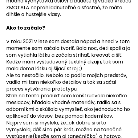
módna vychytávka osloví a budete aj vďaka vrkoču
ZMOTALA neprehliadnuteľné a sťastné, že máte
dlhšie a hustejšie vlasy.
Ako to začalo?
V roku 2021 v lete som dostala nápad a hneď v tom
momente som začala tvoriť. Bola noc, deti spali a ja
som vytiahla látku a začala strihať, kreovať a šiť.
Kedže mám vyštudovaný textilný dizajn, tak som
mala doma látku aj šijací stroj ;)
Ale to nestačilo. Nebolo to podľa mojich predstáv,
vadilo mi tam niekoľko detailov a tak sa začal
proces vytvárania prototypu.
Strih na tento produkt som konštruovala niekoľko
mesiacov, hľadala vhodné materiály, radila sa s
odborníkmi a skúšala vymyslieť, ako jednoducho ho
aplikovať do vlasov, bez pomoci kaderníkov.
Najprv som si m
yslela, že...ok dobre si si to
vymyslela, dáš si to pár krát, možno na tanečné
vystúpenie(kedže som aj tanečníčka) a hotovo.