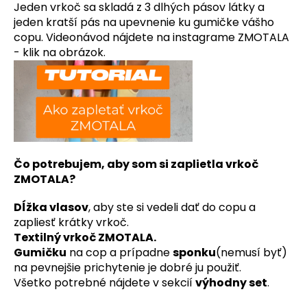
Jeden vrkoč sa skladá z 3 dlhých pásov látky a
á
jeden kratší pás na upevnenie ku gumičke vášho
j
copu. Videonávod nájdete na instagrame ZMOTALA
s
- klik na obrázok.
ť
?
HĽADAŤ
Čo potrebujem, aby som si zaplietla vrkoč
ZMOTALA?
Dĺžka vlasov
, aby ste si vedeli dať do copu a
zapliesť krátky vrkoč.
Textilný vrkoč ZMOTALA.
Gumičku
na cop a prípadne
sponku
(nemusí byť)
na pevnejšie prichytenie je dobré ju použiť.
Všetko potrebné nájdete v sekcií
výhodny set
.